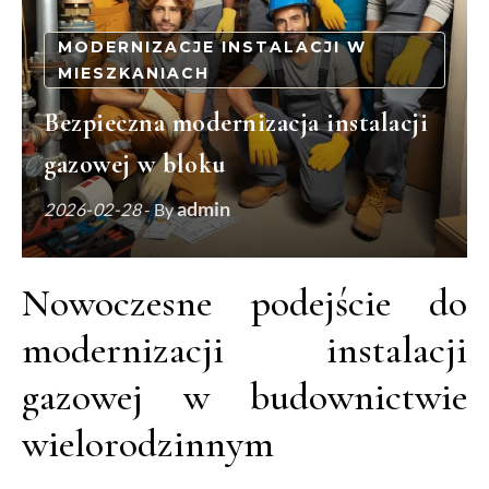
MODERNIZACJE INSTALACJI W
MIESZKANIACH
Bezpieczna modernizacja instalacji
gazowej w bloku
admin
2026-02-28
- By
Nowoczesne podejście do
modernizacji instalacji
gazowej w budownictwie
wielorodzinnym