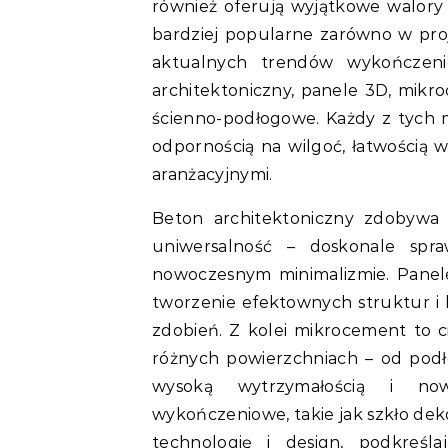
również oferują wyjątkowe walory 
bardziej popularne zarówno w pro
aktualnych trendów wykończenio
architektoniczny, panele 3D, mikr
ścienno-podłogowe. Każdy z tych m
odpornością na wilgoć, łatwością 
aranżacyjnymi.
Beton architektoniczny zdobywa
uniwersalność – doskonale spra
nowoczesnym minimalizmie. Panele
tworzenie efektownych struktur i 
zdobień. Z kolei mikrocement to c
różnych powierzchniach – od podłó
wysoką wytrzymałością i no
wykończeniowe, takie jak szkło deko
technologię i design, podkreśla