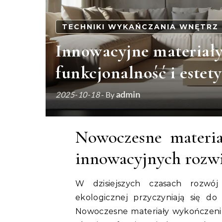
TECHNIKI WYKAŃCZANIA WNĘTRZ
Innowacyjne materiał
funkcjonalność i estet
admin
2025-10-18
- By
Nowoczesne materia
innowacyjnych rozw
W dzisiejszych czasach rozwój
ekologicznej przyczyniają się 
Nowoczesne materiały wykończenio