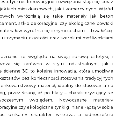
estetyczne. Innowacyjne rozwiązania stają się coraz
jektach mieszkaniowych, jak i komercyjnych. Wśród
wych wyróżniają się takie materiały jak beton
ocement, szkło dekoracyjne, czy ekologiczne powłoki
ateriałów wyróżnia się innymi cechami – trwałością,
w utrzymaniu czystości oraz szerokimi możliwościami
 uznanie ze względu na swoją surową estetykę i
wdza się zarówno w stylu industrialnym, jak i
 ścienne 3D to kolejna innowacja, która umożliwia
kształtów bez konieczności stosowania tradycyjnych
ienkowarstwowy materiał, idealny do stosowania na
g, przez ściany, aż po blaty – charakteryzujący się
woczesnym wyglądem. Nowoczesne materiały
racyjne czy ekologiczne tynki gliniane, łączą w sobie
jąc unikalny charakter wnętrza, a jednocześnie