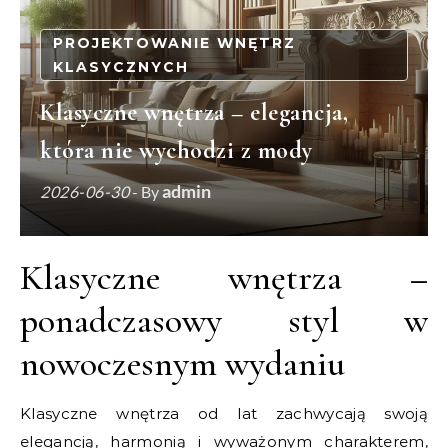
PROJEKTOWANIE WNĘTRZ
KLASYCZNYCH
Klasyczne wnętrza – elegancja,
która nie wychodzi z mody
admin
2026-06-30
- By
Klasyczne wnętrza –
ponadczasowy styl w
nowoczesnym wydaniu
Klasyczne wnętrza od lat zachwycają swoją
elegancją, harmonią i wyważonym charakterem,