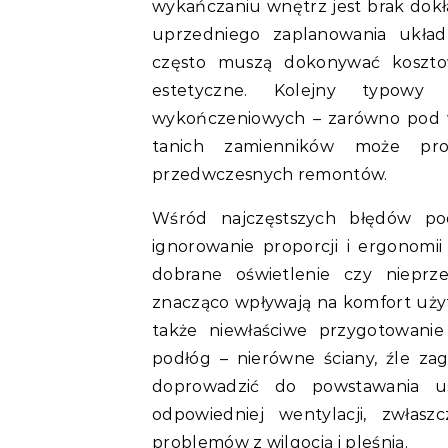
wykańczaniu wnętrz jest brak dokł
uprzedniego zaplanowania układu
często muszą dokonywać koszto
estetyczne. Kolejny typowy
wykończeniowych – zarówno pod wz
tanich zamienników może pro
przedwczesnych remontów.
Wśród najczęstszych błędów po
ignorowanie proporcji i ergonomii
dobrane oświetlenie czy nieprz
znacząco wpływają na komfort uży
także niewłaściwe przygotowani
podłóg – nierówne ściany, źle za
doprowadzić do powstawania u
odpowiedniej wentylacji, zwłas
problemów z wilgocią i pleśnią.