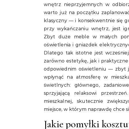
wnętrz nieprzyjemnych w odbiorz
warto już na początku zaplanować 
klasyczny — i konsekwentnie się g
przy wykańczaniu wnętrz, jest ign
Zbyt duże meble w małych pomi
oświetlenia i gniazdek elektryczn
Dlatego tak istotne jest wcześni
zarówno estetykę, jak i praktyczn
odpowiednim oświetleniu — zbyt 
wpłynąć na atmosferę w mieszkan
świetlnych: głównego, zadaniow
sprzyjającą relaksowi przestrze
mieszkalnej, skutecznie zwiększ
miejsce, w którym naprawdę chce s
Jakie pomyłki kosztu