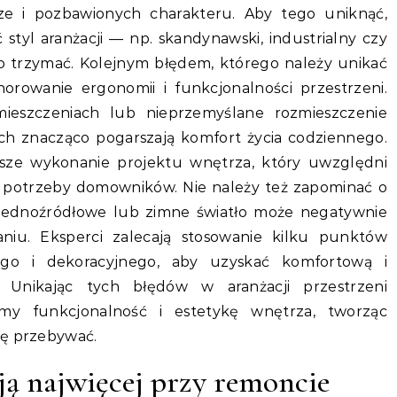
e i pozbawionych charakteru. Aby tego uniknąć,
styl aranżacji — np. skandynawski, industrialny czy
o trzymać. Kolejnym błędem, którego należy unikać
orowanie ergonomii i funkcjonalności przestrzeni.
eszczeniach lub nieprzemyślane rozmieszczenie
ych znacząco pogarszają komfort życia codziennego.
ejsze wykonanie projektu wnętrza, który uwzględni
e potrzeby domowników. Nie należy też zapominać o
jednoźródłowe lub zimne światło może negatywnie
iu. Eksperci zalecają stosowanie kilku punktów
ego i dekoracyjnego, aby uzyskać komfortową i
ń. Unikając tych błędów w aranżacji przestrzeni
ymy funkcjonalność i estetykę wnętrza, tworząc
ię przebywać.
ją najwięcej przy remoncie