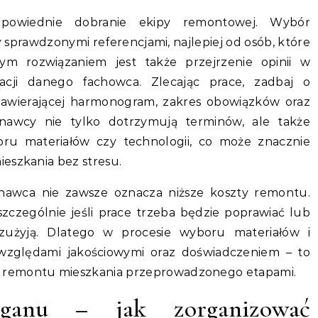
dpowiednie dobranie ekipy remontowej. Wybór
prawdzonymi referencjami, najlepiej od osób, które
rym rozwiązaniem jest także przejrzenie opinii w
izacji danego fachowca. Zlecając prace, zadbaj o
zawierającej harmonogram, zakres obowiązków oraz
onawcy nie tylko dotrzymują terminów, ale także
oru materiałów czy technologii, co może znacznie
eszkania bez stresu.
onawca nie zawsze oznacza niższe koszty remontu.
czególnie jeśli prace trzeba będzie poprawiać lub
ę zużyją. Dlatego w procesie wyboru materiałów i
zględami jakościowymi oraz doświadczeniem – to
 remontu mieszkania przeprowadzonego etapami.
ganu – jak zorganizować