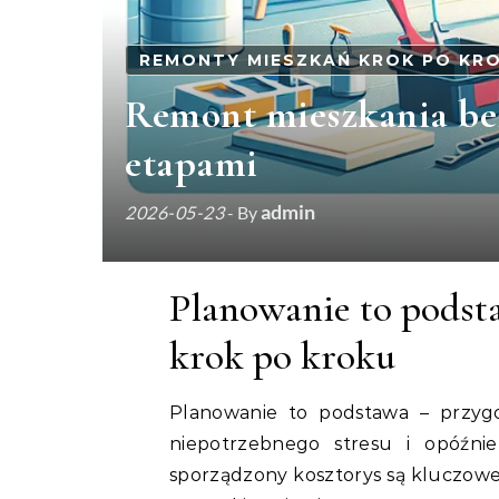
REMONTY MIESZKAŃ KROK PO KR
Remont mieszkania bez
etapami
admin
2026-05-23
- By
Planowanie to podst
krok po kroku
Planowanie to podstawa – przyg
niepotrzebnego stresu i opóźn
sporządzony kosztorys są kluczowe