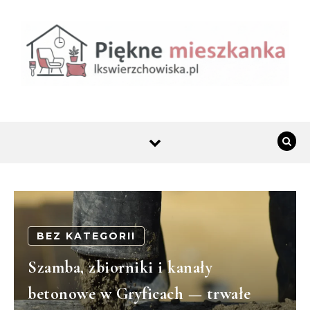
Skip to content
BEZ KATEGORII
Szamba, zbiorniki i kanały
betonowe w Gryficach — trwałe